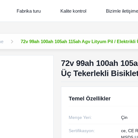
Fabrika turu
Kalite kontrol
Bizimle iletişim
me
72v 99ah 100ah 105ah 115ah Agv Lityum Pil / Elektrikli Ü
72v 99ah 100ah 105ah
Üç Tekerlekli Bisikle
Temel Özellikler
Menşe Yeri:
Çin
Sertifikasyon:
ce, CE 
MSDS U