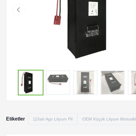
Etiketler
115ah Agv Lityum Pil
OEM Küçük Lityum Motosikle