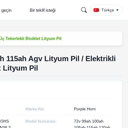
e geçin
Bir teklif isteği
Türkçe
ç Tekerlekli Bisiklet Lityum Pil
 115ah Agv Lityum Pil / Elektrikli
t Lityum Pil
Marka Adı:
Purple Horn
ROHS
Model Numarası:
72v 99ah 100ah
N38.3
105ah 115ah 120ah