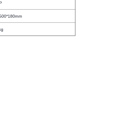
P
*500*180mm
kg