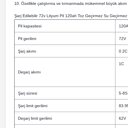
10. Özellikle çalıştırma ve tırmanmada mükemmel büyük akım 
Şarj Edilebilir 72v Lityum Pil 120ah Toz Geçirmez Su Geçirmez Ele
Pil kapasitesi
120
Pil gerilimi
72V
Şarj akımı
0.2C
1C
Deşarj akımı
Şarj süresi
5-8S
Şarj limit gerilimi
83.9
Deşarj limit gerilimi
62V