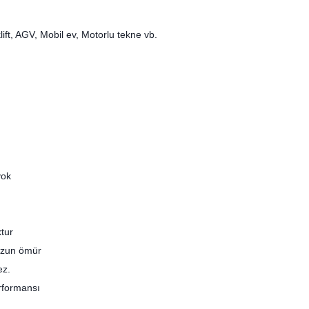
lift, AGV, Mobil ev, Motorlu tekne vb.
yok
tur
 uzun ömür
ez.
erformansı