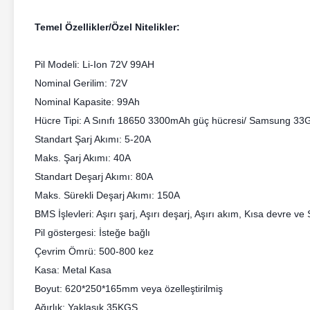
Temel Özellikler/Özel Nitelikler:
Pil Modeli: Li-Ion 72V 99AH
Nominal Gerilim: 72V
Nominal Kapasite: 99Ah
Hücre Tipi: A Sınıfı 18650 3300mAh güç hücresi/ Samsung 33
Standart Şarj Akımı: 5-20A
Maks. Şarj Akımı: 40A
Standart Deşarj Akımı: 80A
Maks. Sürekli Deşarj Akımı: 150A
BMS İşlevleri: Aşırı şarj, Aşırı deşarj, Aşırı akım, Kısa devre v
Pil göstergesi: İsteğe bağlı
Çevrim Ömrü: 500-800 kez
Kasa: Metal Kasa
Boyut: 620*250*165mm veya özelleştirilmiş
Ağırlık: Yaklaşık 35KGS