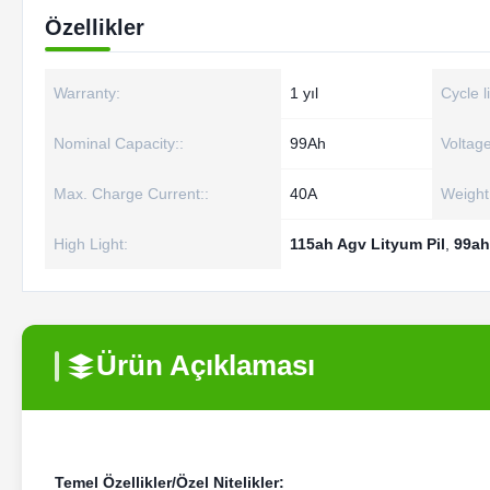
Özellikler
Warranty:
1 yıl
Cycle li
Nominal Capacity::
99Ah
Voltage
Max. Charge Current::
40A
Weight
High Light:
115ah Agv Lityum Pil
,
99ah
Ürün Açıklaması
Temel Özellikler/Özel Nitelikler: