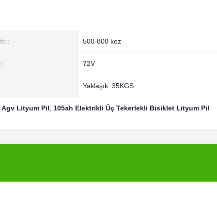
fe::
500-800 kez
::
72V
::
Yaklaşık. 35KGS
 Agv Lityum Pil
,
105ah Elektrikli Üç Tekerlekli Bisiklet Lityum Pil