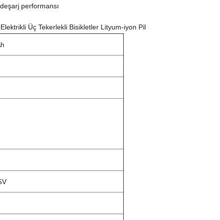
deşarj performansı
ktrikli Üç Tekerlekli Bisikletler Lityum-iyon Pil
Ah
5V