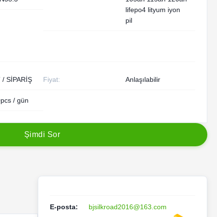
lifepo4 lityum iyon
pil
 / SİPARİŞ
Fiyat:
Anlaşılabilir
pcs / gün
Ş
i
m
d
i
S
o
r
E-posta:
bjsilkroad2016@163.com