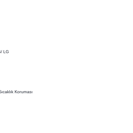
G/ LG
e Sıcaklık Koruması