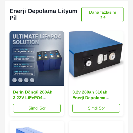
Enerji Depolama Lityum
Daha fazlasını
Pil
izle
Derin Döngü 280Ah
3.2v 280ah 310ah
3.22V LiFePO4
Enerji Depolama
Çekirdek Enerji
Lityum Pil Prizmatik
Şimdi Sor
Şimdi Sor
Depolama Lityum Pil
Lifepo4 Pil
901.6Wh