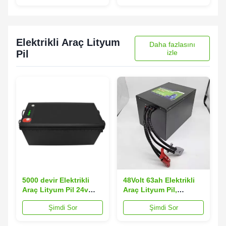
Elektrikli Araç Lityum
Daha fazlasını
Pil
izle
5000 devir Elektrikli
48Volt 63ah Elektrikli
Araç Lityum Pil 24v
Araç Lityum Pil,
150ah Lityum İyon Pil
Elektrikli Üç Tekerlekli
Şimdi Sor
Şimdi Sor
Bisiklet Lityum Pil