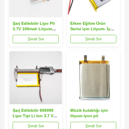
Şarj Edilebilir Lipo Pil
Erken Eğitim Ürün
3.7V 100mah Lityum
Serisi için Lityum- İyon
Polimer Pil Oyuncaklar
Piller 52530
Şimdi Sor
Şimdi Sor
Elektrikli El Aletleri
Şarj Edilebilir 606090
Müzik kulaklığı için
Lipo Tipi Li Ion 3.7 V
lityum iyon pil
4000mah Lityum
Şimdi Sor
Şimdi Sor
Polimer Pil