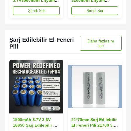
3.7V3000mAh Lityum
3200mAh Lityum
Silindirik Pil Elektrikli
Silindirik Pil Derin
Şimdi Sor
Şimdi Sor
Scooter Lityum Pil
Döngü Hücresi
Şarj Edilebilir El Feneri
Daha fazlasını
Pili
izle
1500mAh 3.7V 3.6V
21*70mm Şarj Edilebilir
18650 Şarj Edilebilir El
El Feneri Pili 21700 3.7
Feneri Pil Torç Pili
V Li Ion Pil 4800mah