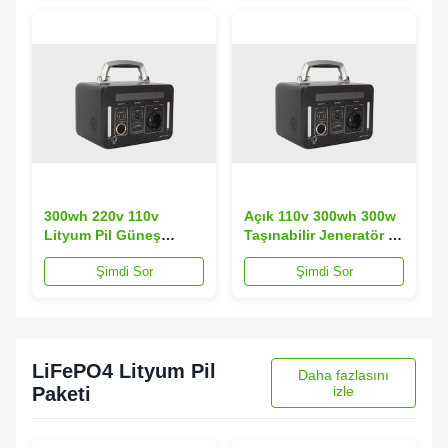
300wh 220v 110v
Açık 110v 300wh 300w
Lityum Pil Güneş
Taşınabilir Jeneratör /
Jeneratörü Taşınabilir
küçük taşınabilir güç
Şimdi Sor
Şimdi Sor
Güç Bankası İstasyonu
istasyonu
LiFePO4 Lityum Pil
Daha fazlasını
Paketi
izle