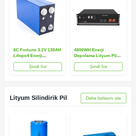
6C Fortune 3.2V 130AH
4800WH Enerji
Lifepo4 Enerji
Depolama Lityum Pil
Depolama Lityum Pil 5
48v 50ah Lifepo4 Pil
Şimdi Sor
Şimdi Sor
YIL Garanti
Lityum Silindirik Pil
Daha fazlasını izle