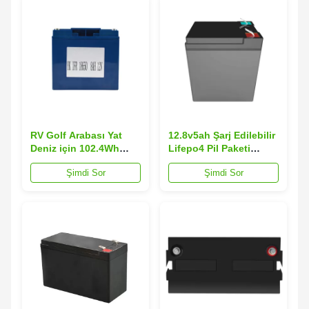
RV Golf Arabası Yat
12.8v5ah Şarj Edilebilir
Deniz için 102.4Wh
Lifepo4 Pil Paketi
12.8V8AH Lifepo4
0.7KGS Garanti 1 YIL
Şimdi Sor
Şimdi Sor
Lityum Pil Paketi