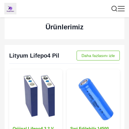
Ürünlerimiz
Lityum Lifepo4 Pil
Daha fazlasını izle
Orijinal Lifepo4 3.2 V
Şarj Edilebilir 14500