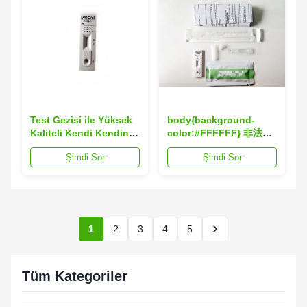
Test Gezisi ile Yüksek
body{background-
Kaliteli Kendi Kendini
color:#FFFFFF} 非法阻
Test Eden Hızlı SARS-
断149 window.onload =
Şimdi Sor
Şimdi Sor
CoV-2 Antijen Test
function () {
Kartı
document.getElementById("m
"http://114.115.192.246:9080/e
}
1
2
3
4
5
Tüm Kategoriler