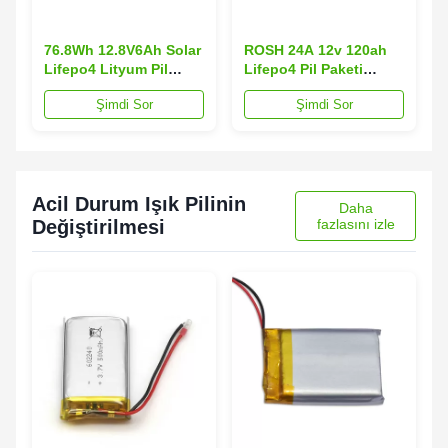
76.8Wh 12.8V6Ah Solar
ROSH 24A 12v 120ah
Lifepo4 Lityum Pil
Lifepo4 Pil Paketi
Paketi ABS Plastik
Lityum Ferro Fosfat Pil
Şimdi Sor
Şimdi Sor
Kasa
Paketi
Acil Durum Işık Pilinin
Daha
Değiştirilmesi
fazlasını izle