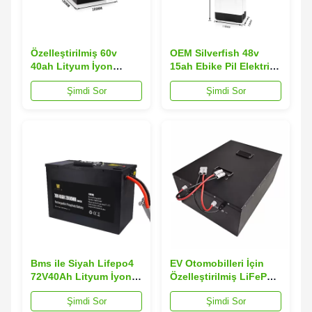
Özelleştirilmiş 60v
OEM Silverfish 48v
40ah Lityum İyon
15ah Ebike Pil Elektrikli
Motosiklet Aküsü 2500
Bisiklet Lityum Pil
Şimdi Sor
Şimdi Sor
kez Döngü ömrü
Bms ile Siyah Lifepo4
EV Otomobilleri İçin
72V40Ah Lityum İyon
Özelleştirilmiş LiFePO4
Motosiklet Aküsü
60V 72V Lityum İyon
Şimdi Sor
Şimdi Sor
Motosiklet Aküsü