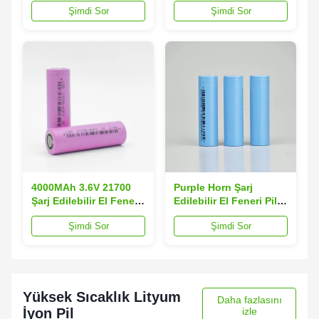
Şimdi Sor
Şimdi Sor
4000MAh 3.6V 21700
Purple Horn Şarj
Şarj Edilebilir El Feneri
Edilebilir El Feneri Pili
Pil Büyük Kapasiteli
3.2V 18650 3200 Mah
Şimdi Sor
Şimdi Sor
Lityum İyon Pil
Yüksek Sıcaklık Lityum
Daha fazlasını
İyon Pil
izle