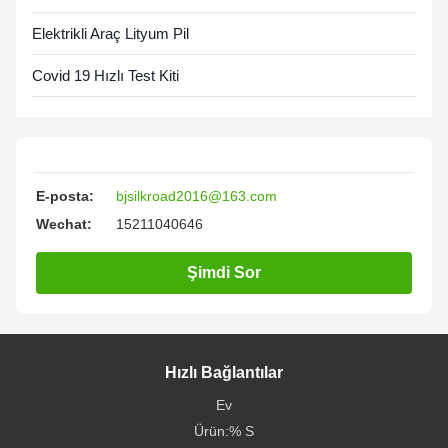
Elektrikli Araç Lityum Pil
Covid 19 Hızlı Test Kiti
E-posta:
bjsilkroad2016@163.com
Wechat:
15211040646
Şimdi Sor
Hızlı Bağlantılar
Ev
Ürün:% S