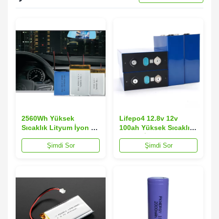
2560Wh Yüksek
Lifepo4 12.8v 12v
Sıcaklık Lityum İyon Pil
100ah Yüksek Sıcaklık
12.8V Lityum Polimer
Lityum İyon Pil IP55
Şimdi Sor
Şimdi Sor
Araba Aküsü