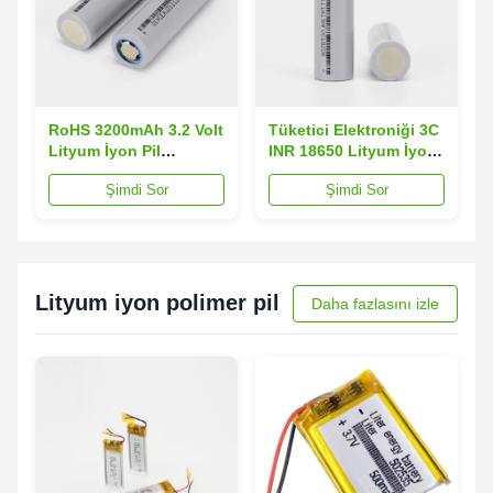
RoHS 3200mAh 3.2 Volt
Tüketici Elektroniği 3C
Lityum İyon Pil
INR 18650 Lityum İyon
Elektrikli Tekerlekli
Pil 49g 5 Yıl Garanti
Şimdi Sor
Şimdi Sor
Sandalye Lityum Pil
Lityum iyon polimer pil
Daha fazlasını izle