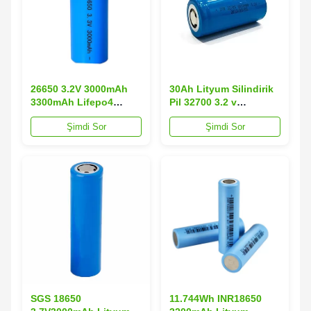
26650 3.2V 3000mAh
30Ah Lityum Silindirik
3300mAh Lifepo4
Pil 32700 3.2 v
Elektrikli Aletler için
6000mah lifepo4 pil
Şimdi Sor
Şimdi Sor
Lityum Silindirik Pil
SGS 18650
11.744Wh INR18650