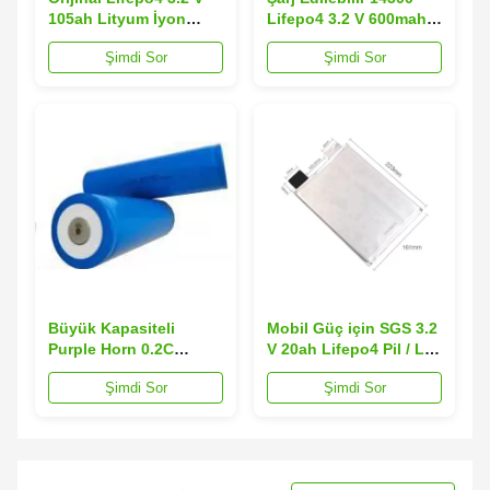
105ah Lityum İyon
Lifepo4 3.2 V 600mah
Fosfat Pil 3C
Pil 800 kez Döngü
Şimdi Sor
Şimdi Sor
Oyuncaklar için
Ömrü
Büyük Kapasiteli
Mobil Güç için SGS 3.2
Purple Horn 0.2C
V 20ah Lifepo4 Pil / Li
3.2V20AH Lifepo4
Demir Fosfat Pil
Şimdi Sor
Şimdi Sor
Lityum Demir Fosfat Pil