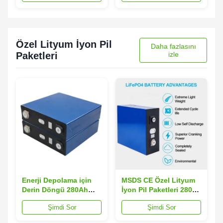
Özel Lityum İyon Pil
Daha fazlasını
Paketleri
izle
Enerji Depolama için
MSDS CE Özel Lityum
Derin Döngü 280Ah
İyon Pil Paketleri 280ah
3.22V Lifepo4 Lityum
3.2 V Lifepo4 Pil
Şimdi Sor
Şimdi Sor
İyon Pil 901.6Wh