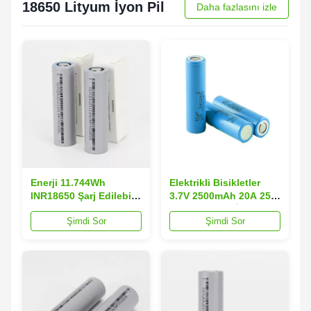
18650 Lityum İyon Pil
Daha fazlasını izle
Enerji 11.744Wh
Elektrikli Bisikletler
INR18650 Şarj Edilebilir
3.7V 2500mAh 20A 25R
Piller Derin Döngü
18650 Lityum İyon Pil
Şimdi Sor
Şimdi Sor
Hücresi 3200mAh
0.05kg