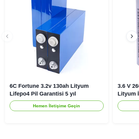
6C Fortune 3.2v 130ah Lityum
3.6 V 2
Lifepo4 Pil Garantisi 5 yıl
Lityum İ
Hemen İletişime Geçin