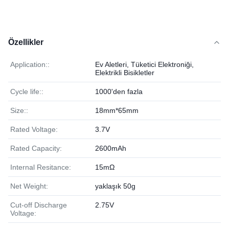
Özellikler
Application::
Ev Aletleri, Tüketici Elektroniği,
Elektrikli Bisikletler
Cycle life::
1000'den fazla
Size::
18mm*65mm
Rated Voltage:
3.7V
Rated Capacity:
2600mAh
Internal Resitance:
15mΩ
Net Weight:
yaklaşık 50g
Cut-off Discharge
2.75V
Voltage: