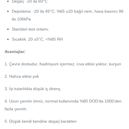
Deşarj: -20 ila 60°C
Depolama: -20 ila 45°C, %65 ±20 bağıl nem, hava basıncı 86
ila 106kPa
Standart test ortamı:
Sıcaklık: 20 ±5°C, <%85 RH
Avantajlar:
1. Çevre dostudur, Kadmiyum içermez, cıva etkisi yoktur, kurşun
2. Hafıza etkisi yok
3. İyi tutarlılıkla düşük iç direnç
4. Uzun çevrim ömrü, normal kullanımda %80 DOD'da 1000'den
fazla çevrim
5. Düşük kendi kendine deşarj karakteri