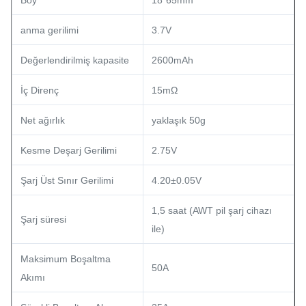
Boy
18*65mm
anma gerilimi
3.7V
Değerlendirilmiş kapasite
2600mAh
İç Direnç
15mΩ
Net ağırlık
yaklaşık 50g
Kesme Deşarj Gerilimi
2.75V
Şarj Üst Sınır Gerilimi
4.20±0.05V
1,5 saat (AWT pil şarj cihazı
Şarj süresi
ile)
Maksimum Boşaltma
50A
Akımı