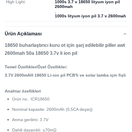
High Light:
1000s 3.7 v 18650 lityum iyon pil
2600mah
,
1000s lityum iyon pil 3.7 v 2600mah
Ürün Açıklaması
18650 buharlaştırıcı kuru ot için şarj edilebilir piller awt
2600mah 50a 18650 3.7v li ion pil
Temel Özellikler/Özel Özellikler:
3.7V 2600mAH 18650 Li-ion pil PCB'li ve solar lamba için fişli
Anahtar özellikleri
Ürün no.: ICR18650
Nominal kapasite: 2600mAh (0,5CA deşarj)
Anma gerilimi: 3.7V
Dahili dayanıklı: ≤70mΩ