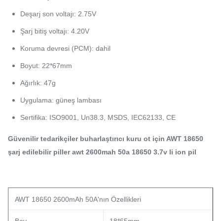
Deşarj son voltajı: 2.75V
Şarj bitiş voltajı: 4.20V
Koruma devresi (PCM): dahil
Boyut: 22*67mm
Ağırlık: 47g
Uygulama: güneş lambası
Sertifika: ISO9001, Un38.3, MSDS, IEC62133, CE
Güvenilir tedarikçiler buharlaştırıcı kuru ot için AWT 18650
şarj edilebilir piller awt 2600mah 50a 18650 3.7v li ion pil
AWT 18650 2600mAh 50A'nın Özellikleri